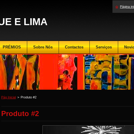
Página ini
E E LIMA
PRÉMIOS
Sobre Nós
Contactos
Serviços
Novi
Pág Inicial
>
Produto #2
Produto #2