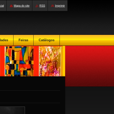
cial
Mapa do site
RSS
Imprimir
dades
Feiras
Catálogos