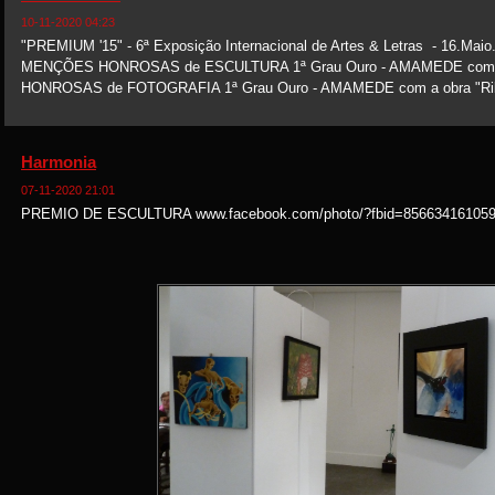
10-11-2020 04:23
"PREMIUM '15" - 6ª Exposição Internacional de Artes & Letras - 16.Maio.
MENÇÕES HONROSAS de ESCULTURA 1ª Grau Ouro - AMAMEDE com a o
HONROSAS de FOTOGRAFIA 1ª Grau Ouro - AMAMEDE com a obra "Ribeir
Harmonia
07-11-2020 21:01
PREMIO DE ESCULTURA www.facebook.com/photo/?fbid=856634161059