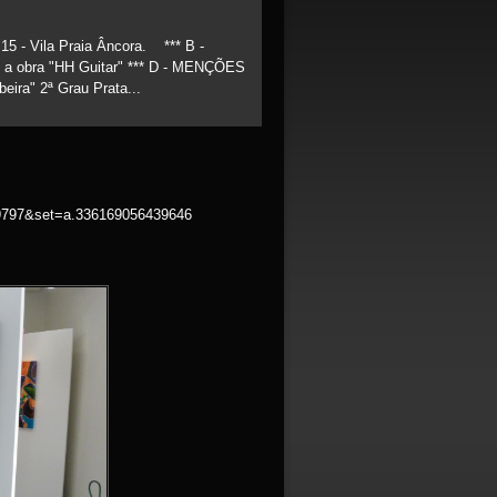
15 - Vila Praia Âncora. *** B -
bra "HH Guitar" *** D - MENÇÕES
a" 2ª Grau Prata...
797&set=a.336169056439646