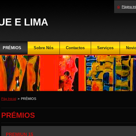
Página ini
E E LIMA
PRÉMIOS
Sobre Nós
Contactos
Serviços
Novi
Pág Inicial
>
PRÉMIOS
PRÉMIOS
PREMIUN 15