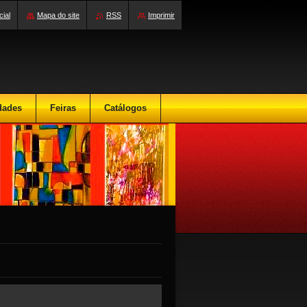
cial
Mapa do site
RSS
Imprimir
dades
Feiras
Catálogos