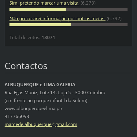
Sim, pretendo marcar uma visita.
(6.279)
Não procurarei informação por outros meios.
(6.792)
Total de votos:
13071
Contactos
ALBUQUERQUE e LIMA GALERIA
Rua Egas Moniz, Lote 14, Loja 5 - 3000 Coimbra
(em frente ao parque infantil da Solum)
www.albuquerqueelima.pt/
917766093
mamede.a
lbuquerq
ue@gmail
.com