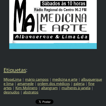
Etiquetas
:
MJoseLima
|
mário campos
|
medicina e arte
|
albuquerque
e lima
|
amamede
|
ordem dos médicos
|
galeria
|
fine
artes
|
Kim Molinero
|
altangram
|
mulheres à janela
|
desnudos
|
abstratos