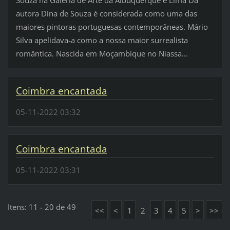
Souza na Galeria de Arte da Albuquerque e Lima Da
autora Dina de Souza é considerada como uma das
maiores pintoras portuguesas contemporâneas. Mário
Silva apelidava-a como a nossa maior surrealista
romântica. Nascida em Moçambique no Niassa...
Coimbra encantada
05-11-2022 03:32
Coimbra encantada
05-11-2022 03:31
Itens: 11 - 20 de 49
<<
<
1
2
3
4
5
>
>>